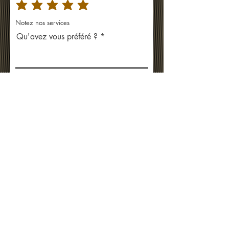
Notez nos services
Qu'avez vous préféré ?
Comment pouvons-nous nous
améliorer ?
Envoyer
© 2023 La Vieille École
CITQ #207992
Mise à jour: 2025/11/07
Courriel:
infolavieilleecole@gmail.com
Téléphone:
819 538-1211
Webmestre:
laforestgm@gmail.com